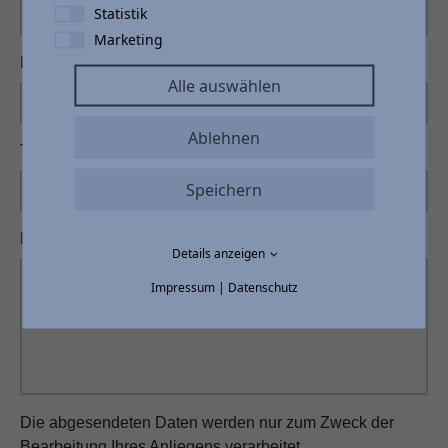
Statistik
Marketing
E-Mail
*
Alle auswählen
Ablehnen
Telefonnummer
Speichern
Nachricht
*
Details anzeigen
Impressum
|
Datenschutz
Die abgesendeten Daten werden nur zum Zweck der
Bearbeitung Ihres Anliegens verarbeitet.