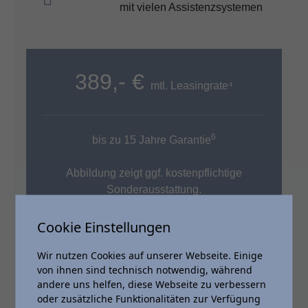
mit vielen Assistenzsystemen
389,- €
mtl. Leasingrate⁴
6
bis zu 15 Jahre Garantie
Abbildung zeigt ggf. kostenpflichtige
Sonderausstattung.
Cookie Einstellungen
Wir nutzen Cookies auf unserer Webseite. Einige
Leasingsonderzahlung
0 €
von ihnen sind technisch notwendig, während
andere uns helfen, diese Webseite zu verbessern
Gesamtbetrag
18.693,60 €
oder zusätzliche Funktionalitäten zur Verfügung