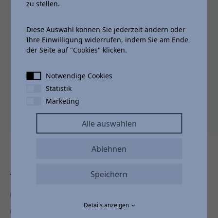
zu stellen.
zzgl. Überführung
1.490,00 €
jährliche Laufleistung
10.000 km
Diese Auswahl können Sie jederzeit ändern oder
Ihre Einwilligung widerrufen, indem Sie am Ende
Vertragslaufzeit
48 Monate
der Seite auf "Cookies" klicken.
48 mtl. Raten
389,45 €
Notwendige Cookies
Statistik
Marketing
Alle auswählen
Ablehnen
Speichern
TOYOTA RELAX - DAS
COMEBACK DEINER
Details anzeigen
GARANTIE!