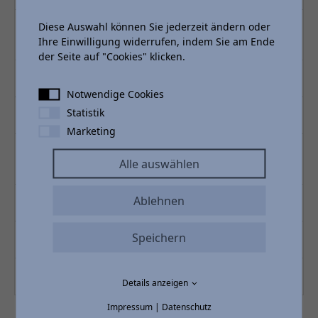
Diese Auswahl können Sie jederzeit ändern oder
NIX macht Frankfurt lexuriöser – Lexus Forum
Ihre Einwilligung widerrufen, indem Sie am Ende
Frankfurt
der Seite auf "Cookies" klicken.
März 2008: Eröffnung Autohaus Eschborn
Notwendige Cookies
Statistik
Der Weg nach Osthessen
Marketing
Auf dem Weg an die Bergstraße - unsere Betriebe
Alle auswählen
in Darmstadt
Ablehnen
Der Kunde im Mittelpunkt
Speichern
Das Volkswagen Nutzfahrzeug Zentrum
Perfekt aufgestellt für die automobile Zukunft
Details anzeigen
Impressum
|
Datenschutz