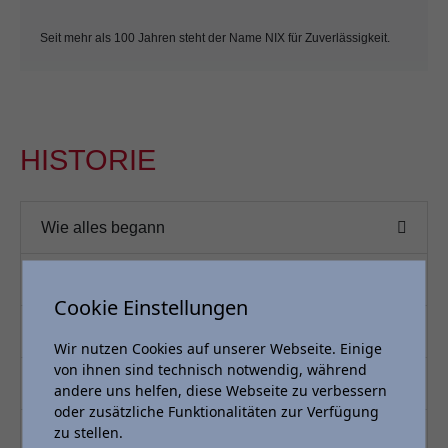
Seit mehr als 100 Jahren steht der Name NIX für Zuverlässigkeit.
HISTORIE
Wie alles begann
Toyota Vertragshändler seit 1980
Cookie Einstellungen
Expansion
Wir nutzen Cookies auf unserer Webseite. Einige
von ihnen sind technisch notwendig, während
Erweiterung Stammsitz Wächtersbach
andere uns helfen, diese Webseite zu verbessern
oder zusätzliche Funktionalitäten zur Verfügung
zu stellen.
Familienunternehmen