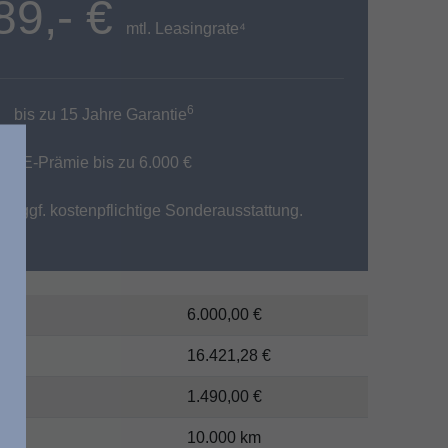
89,- €
mtl. Leasingrate⁴
6
bis zu 15 Jahre Garantie
*E-Prämie bis zu 6.000 €
gt ggf. kostenpflichtige Sonderausstattung.
ng
6.000,00 €
16.421,28 €
1.490,00 €
g
10.000 km