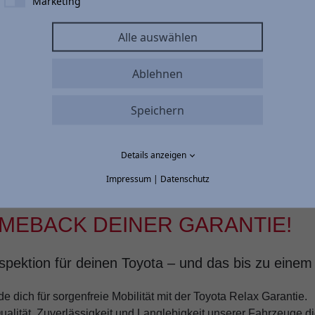
Marketing
Vertragslaufzeit
Alle auswählen
t mit vielen
36 mtl. Raten
Ablehnen
Speichern
Details anzeigen
Impressum
|
Datenschutz
OMEBACK DEINER GARANTIE!
Inspektion für deinen Toyota – und das bis zu eine
 dich für sorgenfreie Mobilität mit der Toyota Relax Garantie.
Qualität, Zuverlässigkeit und Langlebigkeit unserer Fahrzeuge d