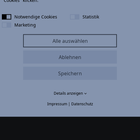
"Cookies" klicken.
Notwendige Cookies
Statistik
Marketing
Alle auswählen
Ablehnen
Speichern
Kontakt
+49 800-288-664-9
Details anzeigen
+49 6053-803-30
Impressum
|
Datenschutz
info@auto-nix.de