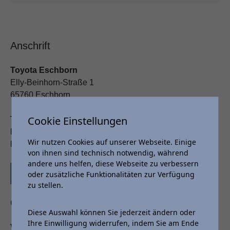
Anschrift
Toyota
Eschborn
Elly-Beinhorn-Straße 1
65760 Eschborn
Cookie Einstellungen
Telefon:
06196 88718-0
Fax
: 06196 88718-30
Wir nutzen Cookies auf unserer Webseite. Einige
E-Mail
:
eschborn@auto-nix.de
von ihnen sind technisch notwendig, während
andere uns helfen, diese Webseite zu verbessern
oder zusätzliche Funktionalitäten zur Verfügung
Kontaktformular
zu stellen.
Öffnungszeiten
Diese Auswahl können Sie jederzeit ändern oder
Ihre Einwilligung widerrufen, indem Sie am Ende
Verkauf