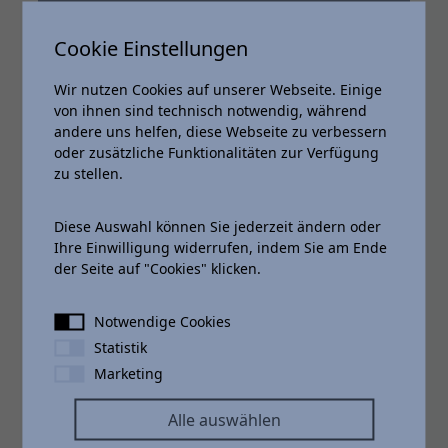
399,- €
mtl. Leasingrate⁴
Cookie Einstellungen
Wir nutzen Cookies auf unserer Webseite. Einige
von ihnen sind technisch notwendig, während
andere uns helfen, diese Webseite zu verbessern
oder zusätzliche Funktionalitäten zur Verfügung
Leasingsonderzahlung
4.500,21 €
zu stellen.
Gesamtbetrag
23.635,41 €
Diese Auswahl können Sie jederzeit ändern oder
Ihre Einwilligung widerrufen, indem Sie am Ende
zzgl. Überführung
1.500,00 €
der Seite auf "Cookies" klicken.
jährliche Laufleistung
10.000 km
Notwendige Cookies
Vertragslaufzeit
48 Monate
Statistik
48 mtl. Raten
398,65
Marketing
Alle auswählen