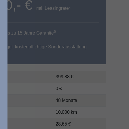
00,- €
mtl. Leasingrate⁴
6
bis zu 15 Jahre Garantie
igt ggf. kostenpflichtige Sonderausstattung
399,88 €
0 €
48 Monate
g
10.000 km
28,65 €