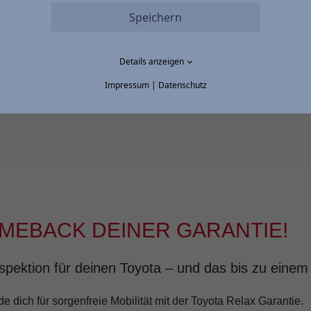
Speichern
zzgl. Überführung
zzgl. MwSt.
Details anzeigen
Impressum
|
Datenschutz
OMEBACK DEINER GARANTIE!
Inspektion für deinen Toyota – und das bis zu eine
 dich für sorgenfreie Mobilität mit der Toyota Relax Garantie.