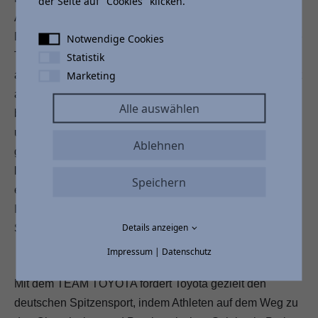
der Seite auf "Cookies" klicken.
Autohäusern und feiern Sie mit uns den Toyota Team
Day. Neben unschlagbaren Konditionen für verschiedene
Notwendige Cookies
Tageszulassungen und bis zu 25% Rabatt auf
Statistik
Marketing
ausgewählte Modelle erwartet unsere Gäste als Highlight
an diesem Tag der brandneue Toyota C-HR. Erleben Sie
Alle auswählen
bei uns viele weitere Team Deutschland Sondermodellen
und genießen Sie einen ereignisreichen Tag mit einem
Ablehnen
großen Gewinnspiel und attraktiven Preisen. Für das
leibliche Wohl ist an diesem Tag ebenso gesorgt wie für
Speichern
eine bleibende Erinnerung aus unserer Fotobox. Weitere
Infos zum Team Day und unseren exklusiven
Details anzeigen
Sonderkonditionen auf auto-nix.de!
Impressum
|
Datenschutz
Mit dem TEAM TOYOTA fördert Toyota gezielt den
deutschen Spitzensport, indem Athleten auf dem Weg zu