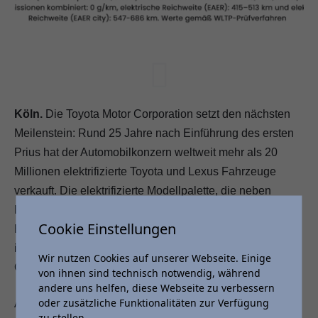
Köln.
Die Toyota Motor Corporation setzt den nächsten
Meilenstein: Rund 25 Jahre nach Einführung des ersten
Prius hat der Automobilkonzern weltweit mehr als 20
Millionen elektrifizierte Toyota und Lexus Fahrzeuge
verkauft. Die elektrifizierte Modellpalette, die neben
Hybrid- inzwischen auch Plug-in-Hybrid-,
Cookie Einstellungen
Brennstoffzellen- und reine Elektroautos umfasst, hat
internen Schätzungen zufolge rund 160 Millionen Tonnen
Wir nutzen Cookies auf unserer Webseite. Einige
CO
und 65 Milliarden Liter Benzin eingespart.
2
von ihnen sind technisch notwendig, während
andere uns helfen, diese Webseite zu verbessern
oder zusätzliche Funktionalitäten zur Verfügung
Auf dem Weg in die Klimaneutralität baut das
zu stellen.