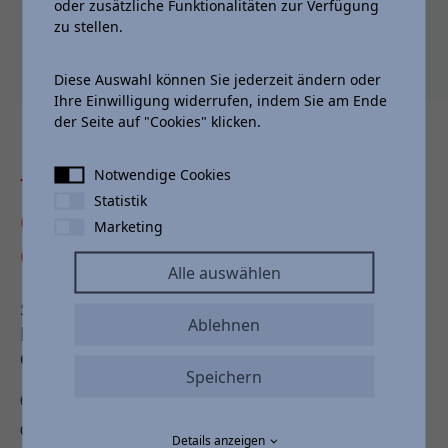
oder zusätzliche Funktionalitäten zur Verfügung
zu stellen.
Diese Auswahl können Sie jederzeit ändern oder
Ihre Einwilligung widerrufen, indem Sie am Ende
der Seite auf "Cookies" klicken.
Notwendige Cookies
TOYOTA RELAX - DAS
Statistik
COMEBACK DEINER
Marketing
GARANTIE!
Alle auswählen
Sicher dir ein Jahr Garantie nach jeder
Ablehnen
Inspektion für deinen Toyota – und das bis zu
einem Fahrzeugalter von 15 Jahren¹!
Speichern
6
Wo auch immer das Leben dich hinführt – entscheide
dich für sorgenfreie Mobilität mit der Toyota Relax
Details anzeigen