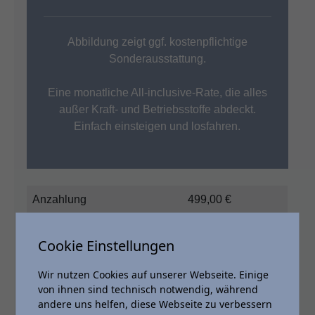
Abbildung zeigt ggf. kostenpflichtige
Sonderausstattung.
Eine monatliche All-inclusive-Rate, die alles
außer Kraft- und Betriebsstoffe abdeckt.
Einfach einsteigen und losfahren.
Anzahlung
499,00 €
Laufleistung p.a.
10.000 km
Cookie Einstellungen
Vertragslaufzeit
6 Monate
Wir nutzen Cookies auf unserer Webseite. Einige
6 mtl. Raten
349,29 €
von ihnen sind technisch notwendig, während
andere uns helfen, diese Webseite zu verbessern