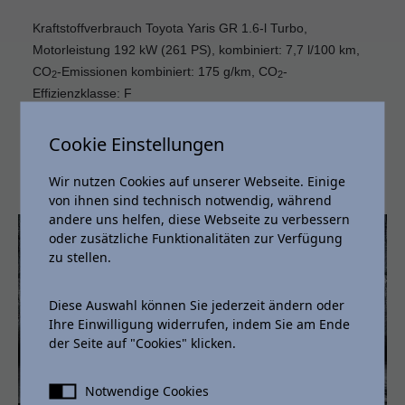
Kraftstoffverbrauch Toyota Yaris GR 1.6-l Turbo,
Motorleistung 192 kW (261 PS), kombiniert: 7,7 l/100 km,
CO
-Emissionen kombiniert: 175 g/km, CO
-
2
2
Effizienzklasse: F
Cookie Einstellungen
Zur Serie
Wir nutzen Cookies auf unserer Webseite. Einige
von ihnen sind technisch notwendig, während
andere uns helfen, diese Webseite zu verbessern
oder zusätzliche Funktionalitäten zur Verfügung
zu stellen.
Diese Auswahl können Sie jederzeit ändern oder
Ihre Einwilligung widerrufen, indem Sie am Ende
der Seite auf "Cookies" klicken.
Notwendige Cookies