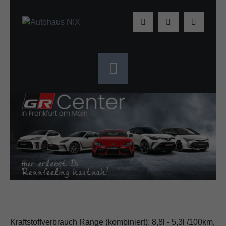
Kraftstoffverbrauch Range (kombiniert): 8,8l - 5,3l /100km,